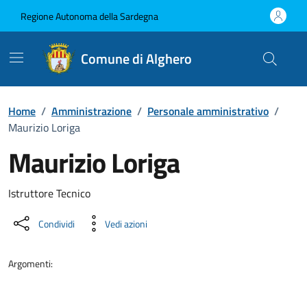
Vai ai contenuti
Vai al Footer
Regione Autonoma della Sardegna
Comune di Alghero
Home
/
Amministrazione
/
Personale amministrativo
/
Maurizio Loriga
Maurizio Loriga
Dettaglio della persona
Istruttore Tecnico
Condividi
Vedi azioni
Argomenti: