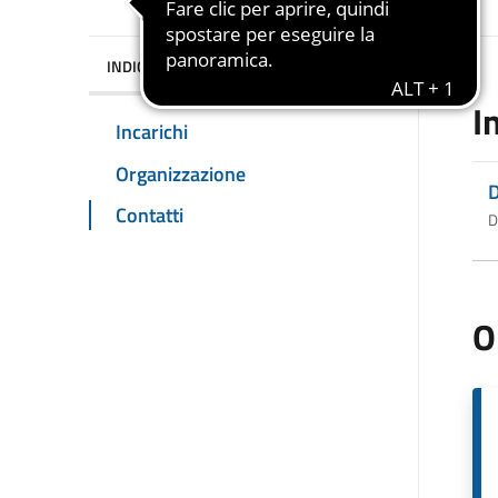
INDICE DELLA PAGINA
I
Incarichi
Organizzazione
D
Contatti
D
O