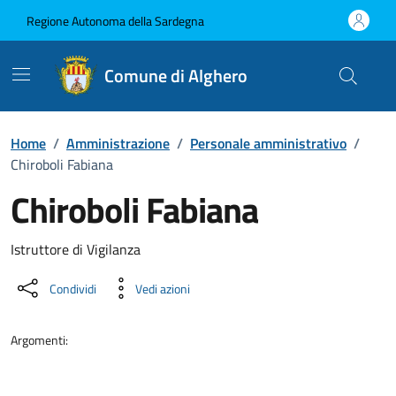
Vai ai contenuti
Vai al Footer
Regione Autonoma della Sardegna
Comune di Alghero
Home
/
Amministrazione
/
Personale amministrativo
/
Chiroboli Fabiana
Chiroboli Fabiana
Dettaglio della persona
Istruttore di Vigilanza
Condividi
Vedi azioni
Argomenti: