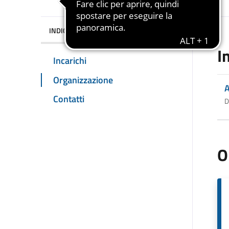
INDICE DELLA PAGINA
I
Incarichi
Organizzazione
A
Contatti
D
O