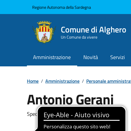
Vai ai contenuti
Vai al Footer
Regione Autonoma della Sardegna
Comune di Alghero
Un Comune da vivere
Amministrazione
Novità
Servizi
Home
/
Amministrazione
/
Personale amministra
Antonio Gerani
Dettaglio della pers
Specialista Vigilanza