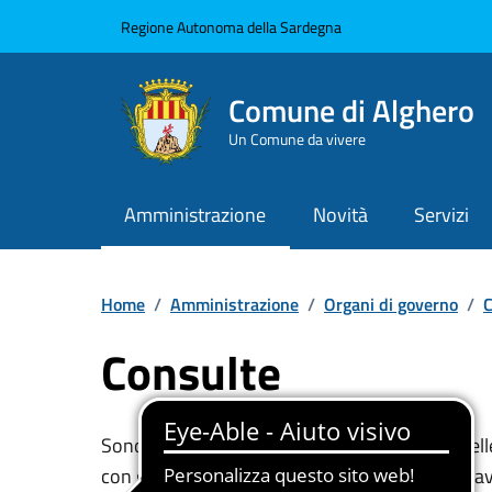
Vai ai contenuti
Vai al Footer
Regione Autonoma della Sardegna
Comune di Alghero
Un Comune da vivere
Amministrazione
Novità
Servizi
Home
/
Amministrazione
/
Organi di governo
/
C
Consulte
Sono lo strumento di collegamento diretto delle
con gli Organi di governo locale al fine poter fav