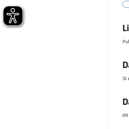
L
Pu
D
31
D
09