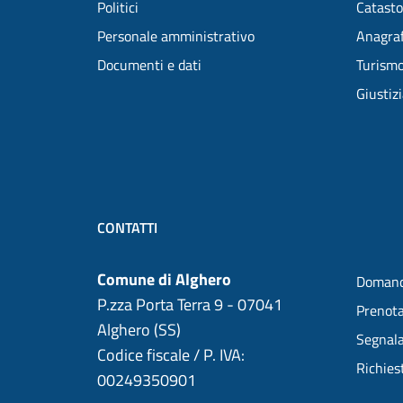
Politici
Catasto
Personale amministrativo
Anagraf
Documenti e dati
Turism
Giustiz
CONTATTI
Comune di Alghero
Domand
P.zza Porta Terra 9 - 07041
Prenot
Alghero (SS)
Segnala
Codice fiscale / P. IVA:
Richies
00249350901