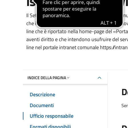
iscrizioni e rinnovi
Dettaglio del documento
Il Settore VI - per l’Infanzia e per i Giovani, c
che intendono usufruire del servizio mensa dov
line che è riportato nella home-page del «Portale
aventi diritto e che intendono usufruire del ser
line nel portale intranet comunale https://intra
INDICE DELLA PAGINA
D
Descrizione
Documenti
Ser
Ufficio responsabile
Formati disponibili