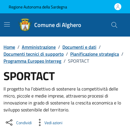
Vai ai contenuti
Vai al Footer
Regione Autonoma della Sardegna
Comune di Alghero
Home
/
Amministrazione
/
Documenti e dati
/
Documenti tecnici di supporto
/
Pianificazione strategica
/
Programma Europeo Interreg
/
SPORTACT
SPORTACT
Dettaglio del documento
Il progetto ha l’obiettivo di sostenere la competitività delle
micro, piccole e medie imprese, attraverso processi di
innovazione in grado di sostenere la crescita economica e lo
sviluppo sostenibile del territorio.
Condividi
Vedi azioni