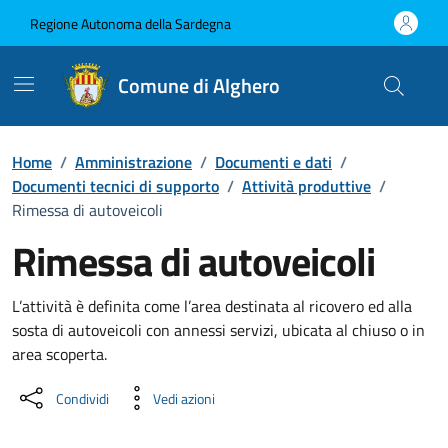
Vai ai contenuti
Vai al Footer
Regione Autonoma della Sardegna
Comune di Alghero
Home
/
Amministrazione
/
Documenti e dati
/
Documenti tecnici di supporto
/
Attività produttive
/
Rimessa di autoveicoli
Rimessa di autoveicoli
Dettaglio del documento
L’attività è definita come l’area destinata al ricovero ed alla
sosta di autoveicoli con annessi servizi, ubicata al chiuso o in
area scoperta.
Condividi
Vedi azioni