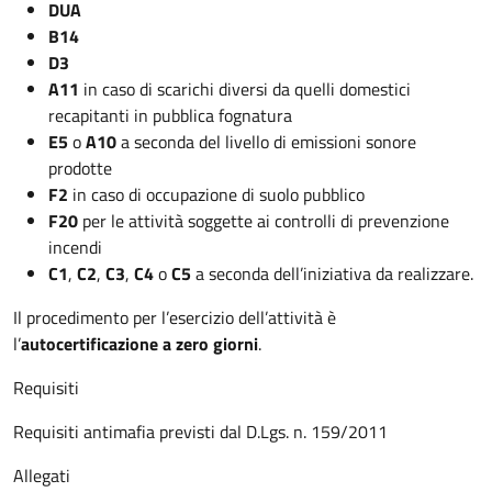
DUA
B14
D3
A11
in caso di scarichi diversi da quelli domestici
recapitanti in pubblica fognatura
E5
o
A10
a seconda del livello di emissioni sonore
prodotte
F2
in caso di occupazione di suolo pubblico
F20
per le attività soggette ai controlli di prevenzione
incendi
C1
,
C2
,
C3
,
C4
o
C5
a seconda dell’iniziativa da realizzare.
Il procedimento per l’esercizio dell’attività è
l’
autocertificazione a zero giorni
.
Requisiti
Requisiti antimafia previsti dal D.Lgs. n. 159/2011
Allegati