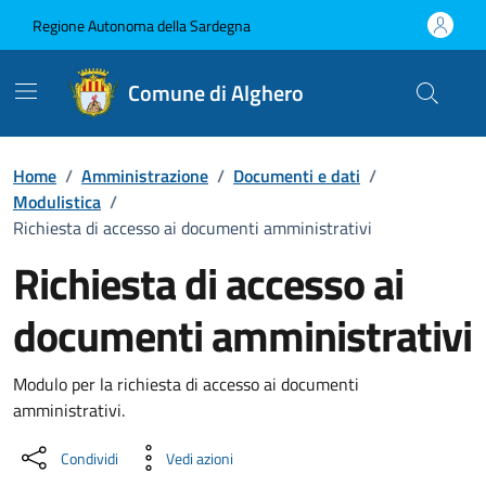
Vai ai contenuti
Vai al Footer
Regione Autonoma della Sardegna
Comune di Alghero
Home
/
Amministrazione
/
Documenti e dati
/
Modulistica
/
Richiesta di accesso ai documenti amministrativi
Richiesta di accesso ai
documenti amministrativi
Dettaglio del documento
Modulo per la richiesta di accesso ai documenti
amministrativi.
Condividi
Vedi azioni