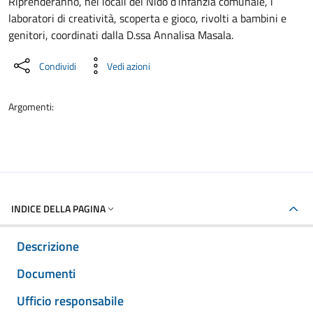
Dettaglio del documento
Riprenderanno, nei locali del Nido d’infanzia comunale, i
laboratori di creatività, scoperta e gioco, rivolti a bambini e
genitori, coordinati dalla D.ssa Annalisa Masala.
Condividi
Vedi azioni
Argomenti:
INDICE DELLA PAGINA
Descrizione
Documenti
Ufficio responsabile