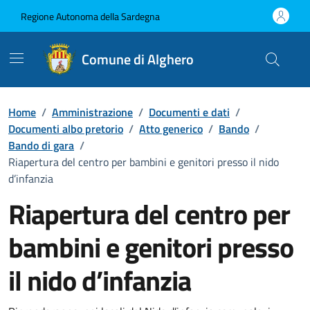
Vai ai contenuti
Vai al Footer
Regione Autonoma della Sardegna
Comune di Alghero
Home
/
Amministrazione
/
Documenti e dati
/
Documenti albo pretorio
/
Atto generico
/
Bando
/
Bando di gara
/
Riapertura del centro per bambini e genitori presso il nido
d’infanzia
Riapertura del centro per
bambini e genitori presso
il nido d’infanzia