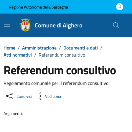
Vai ai contenuti
Vai al Footer
Regione Autonoma della Sardegna
Comune di Alghero
Home
/
Amministrazione
/
Documenti e dati
/
Atti normativi
/
Referendum consultivo
Referendum consultivo
Dettaglio del documento
Regolamento comunale per il referendum consultivo.
Condividi
Vedi azioni
Argomenti: