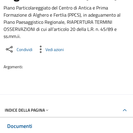
Dettaglio del documento
Piano Particolareggiato del Centro di Antica e Prima
Formazione di Alghero e Fertlia (PPCS), in adeguamento al
Piano Paesaggistico Regionale, RIAPERTURA TERMINI
OSSERVAZIONI di cui all’articolo 20 della L.R. n. 45/89 e
ss.mm.ii.
Condividi
Vedi azioni
Argomenti:
INDICE DELLA PAGINA
Documenti