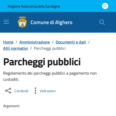
Vai ai contenuti
Vai al Footer
Regione Autonoma della Sardegna
Comune di Alghero
Home
/
Amministrazione
/
Documenti e dati
/
Atti normativi
/
Parcheggi pubblici
Parcheggi pubblici
Dettaglio del documento
Regolamento dei parcheggi pubblici a pagamento non
custoditi.
Condividi
Vedi azioni
Argomenti: