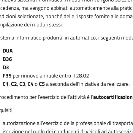
ecedenza, ma vengono abbinati automaticamente alla pratica
dizioni selezionate, nonché delle risposte fornite alle dom
pilazione dei moduli stessi.
sistema informatico produrrà, in automatico, i seguenti modul
DUA
B36
D3
F35
per rinnovo annuale entro il 28.02
C1
,
C2
,
C3
,
C4
o
C5
a seconda dell’iniziativa da realizzare.
procedimento per l’esercizio dell’attività è l’
autocertificazion
uisiti
autorizzazione all’esercizio della professionale di trasport
iscrizione nel ruolo dei conducenti di veicoli ad autoservizi