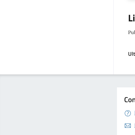
L
Pu
Ul
Con