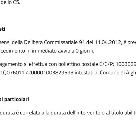
dello C5.
sti
sensi della Delibera Commissariale 91 del 11.04.2012, è pre
ocedimento in immediato avvio a 0 giorni.
pagamento si effettua con bollettino postale C/C/P: 1003829
21Q0760117200001003829593 intestati al Comune di Algh
i particolari
durata è correlata alla durata dell’intervento o al titolo abilita