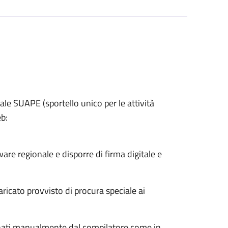
ale SUAPE (sportello unico per le attività
eb:
ware regionale e disporre di firma digitale e
ricato provvisto di procura speciale ai
nati manualmente dal compilatore come in