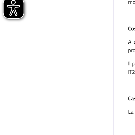
mo
Co
Ai 
pr
Il 
IT
Cas
La 