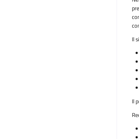
pr
con
com
Il 
Il 
Req