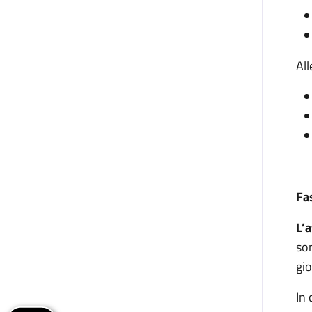
All
Fa
L’
a
son
gio
In 