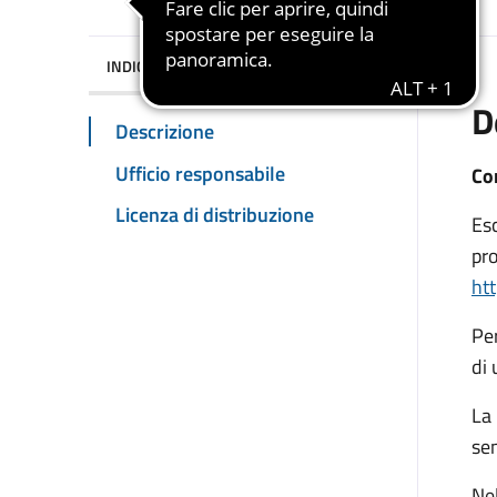
INDICE DELLA PAGINA
D
Descrizione
Ufficio responsabile
Co
Licenza di distribuzione
Esc
pro
ht
Per
di 
La 
sen
Ne