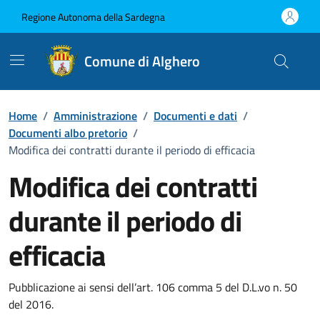
Vai ai contenuti
Vai al Footer
Regione Autonoma della Sardegna
Comune di Alghero
Home
/
Amministrazione
/
Documenti e dati
/
Documenti albo pretorio
/
Modifica dei contratti durante il periodo di efficacia
Modifica dei contratti
durante il periodo di
efficacia
Dettaglio del documento
Pubblicazione ai sensi dell’art. 106 comma 5 del D.L.vo n. 50
del 2016.