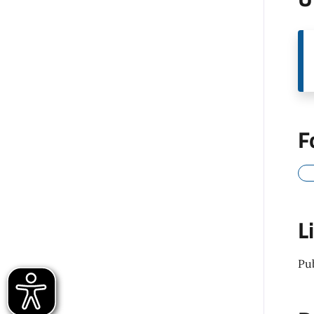
F
L
Pu