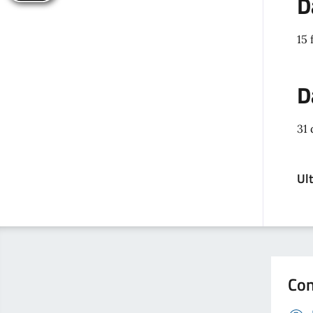
D
15 
D
31
Ul
Con