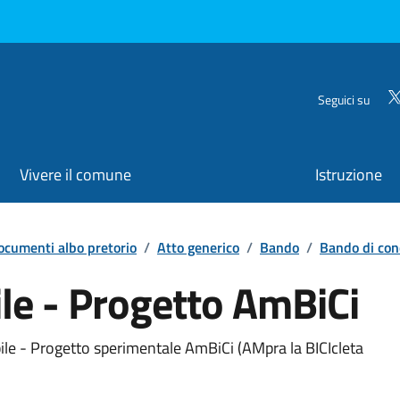
Seguici su
Vivere il comune
Istruzione
ocumenti albo pretorio
/
Atto generico
/
Bando
/
Bando di con
ile - Progetto AmBiCi
bile - Progetto sperimentale AmBiCi (AMpra la BICIcleta