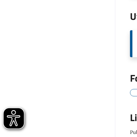
U
F
L
Pu