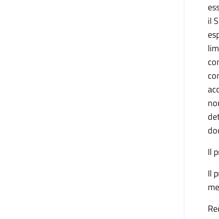
ess
il 
esp
lim
com
com
acc
non
det
do
Il 
Il 
mer
Req