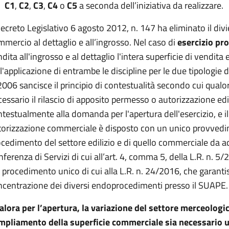
C1
,
C2
,
C3
,
C4
o
C5
a seconda dell’iniziativa da realizzare.
Decreto Legislativo 6 agosto 2012, n. 147 ha eliminato il div
mercio al dettaglio e all’ingrosso. Nel caso di
esercizio pr
dita all'ingrosso e al dettaglio l'intera superficie di vendita 
l'applicazione di entrambe le discipline per le due tipologie di
006 sancisce il principio di contestualità secondo cui qualor
essario il rilascio di apposito permesso o autorizzazione edil
testualmente alla domanda per l'apertura dell'esercizio, e il 
torizzazione commerciale è disposto con un unico provvedim
cedimento del settore edilizio e di quello commerciale da ado
ferenza di Servizi di cui all’art. 4, comma 5, della L.R. n. 5
 procedimento unico di cui alla L.R. n. 24/2016, che garantis
ncentrazione dei diversi endoprocedimenti presso il SUAPE.
lora per l’apertura, la variazione del settore merceologic
ampliamento della superficie commerciale sia necessario un