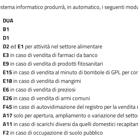
sistema informatico produrrà, in automatico, i seguenti modul
DUA
B1
D1
D2
ed
E1
per attività nel settore alimentare
E3
in caso di vendita di farmaci da banco
E9
in caso di vendita di prodotti fitosanitari
E15
in caso di vendita al minuto di bombole di GPL per c
E18
in caso di vendita di mangimi
E6
in caso di vendita di preziosi
E26
in caso di vendita di armi comuni
F45
in caso di autovidimazione del registro per la vendita 
A17
solo per apertura, ampliamento o variazione del sett
A11
in caso di scarichi diversi da quelli domestici recapita
F2
in caso di occupazione di suolo pubblico