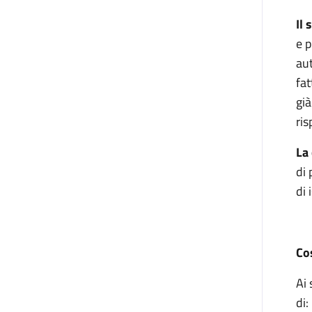
Il 
e p
aut
fat
già
ris
La
di 
di 
Co
Ai 
di: