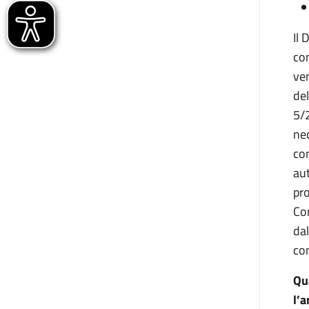
Il 
com
ven
del
5/2
nec
con
au
pro
Con
dal
co
Qua
l’