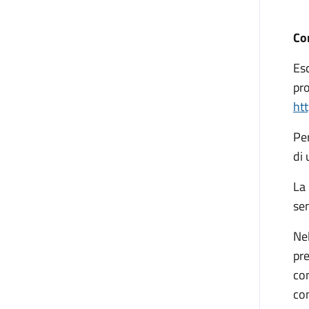
Co
Esc
pro
ht
Per
di 
La 
sen
Ne
pr
con
com