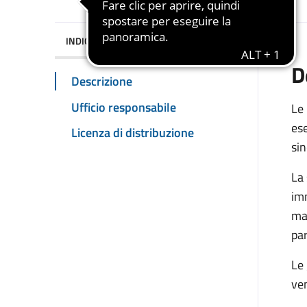
INDICE DELLA PAGINA
D
Descrizione
Ufficio responsabile
Le 
ese
Licenza di distribuzione
sin
La
imm
mat
par
Le 
ven