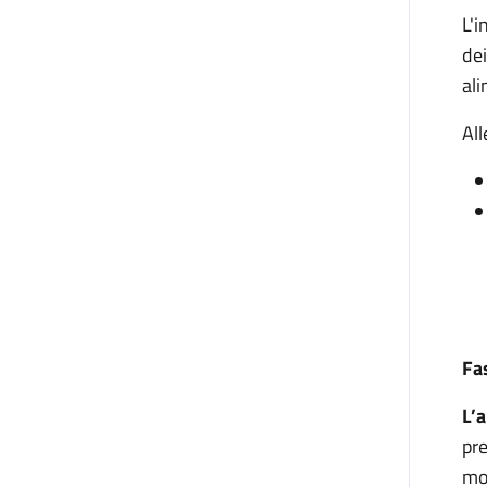
L'i
dei
ali
All
Fa
L’
pre
mo