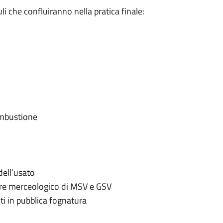
i che confluiranno nella pratica finale:
ombustione
dell’usato
ore merceologico di MSV e GSV
nti in pubblica fognatura