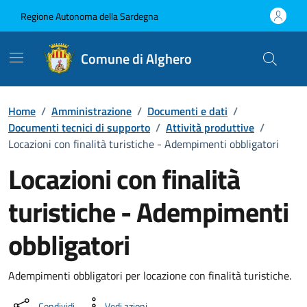
Vai ai contenuti
Vai al Footer
Regione Autonoma della Sardegna
Comune di Alghero
Home
/
Amministrazione
/
Documenti e dati
/
Documenti tecnici di supporto
/
Attività produttive
/
Locazioni con finalità turistiche - Adempimenti obbligatori
Locazioni con finalità
turistiche - Adempimenti
obbligatori
Dettaglio del documento
Adempimenti obbligatori per locazione con finalità turistiche.
Condividi
Vedi azioni