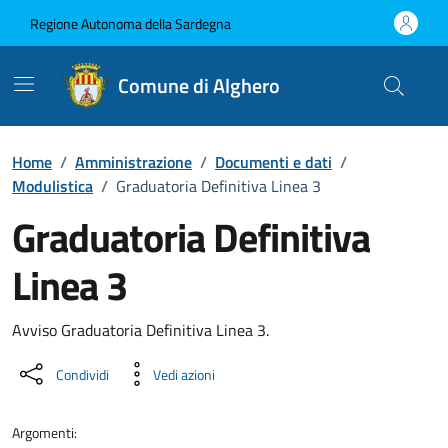
Vai ai contenuti
Vai al Footer
Regione Autonoma della Sardegna
Comune di Alghero
Home
/
Amministrazione
/
Documenti e dati
/
Modulistica
/
Graduatoria Definitiva Linea 3
Graduatoria Definitiva
Linea 3
Dettaglio del documento
Avviso Graduatoria Definitiva Linea 3.
Condividi
Vedi azioni
Argomenti: