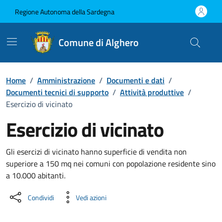
Vai ai contenuti
Vai al Footer
Regione Autonoma della Sardegna
Comune di Alghero
Home
/
Amministrazione
/
Documenti e dati
/
Documenti tecnici di supporto
/
Attività produttive
/
Esercizio di vicinato
Esercizio di vicinato
Dettaglio del documento
Gli esercizi di vicinato hanno superficie di vendita non
superiore a 150 mq nei comuni con popolazione residente sino
a 10.000 abitanti.
Condividi
Vedi azioni