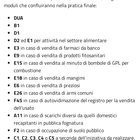
moduli che confluiranno nella pratica finale:
DUA
B1
D1
D2
ed
E1
per attività nel settore alimentare
E3
in caso di vendita di farmaci da banco
E9
in caso di vendita di prodotti fitosanitari
E15
in caso di vendita al minuto di bombole di GPL per
combustione
E18
in caso di vendita di mangimi
E6
in caso di vendita di preziosi
E26
in caso di vendita di armi comuni
F45
in caso di autovidimazione del registro per la vendita
dell’usato
A11
in caso di scarichi diversi da quelli domestici
recapitanti in pubblica fognatura
F2
in caso di occupazione di suolo pubblico
C1
,
C2
,
C3
,
C4
o
C5
a seconda dell’iniziativa da realizzare.