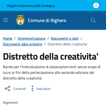
Vai ai contenuti
Vai al Footer
Regione Autonoma della Sardegna
Comune di Alghero
Home
/
Amministrazione
/
Documenti e dati
/
Documenti albo pretorio
/
Distretto della creativita'
Distretto della creativita'
Dettaglio del documento
Bando per l'individuazione di associazioni/enti senza scopo di
lucro ai fini della partecipazione alla seconda edizione del
distretto della creatività
Condividi
Vedi azioni
Argomenti: