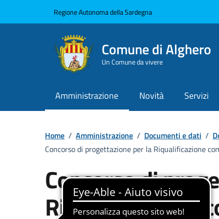
Vai ai contenuti
Vai al Footer
Regione Autonoma della Sardegna
Comune di Alghero
Un Comune da vivere
Amministrazione
Novità
Servizi
Home
/
Amministrazione
/
Documenti e dati
/
D
Concorso di progettazione per la Riqualificazione c
Concorso di proge
Riqualificazione 