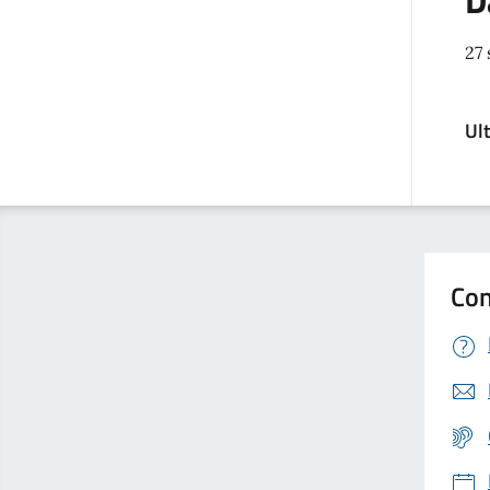
D
27
Ul
Con