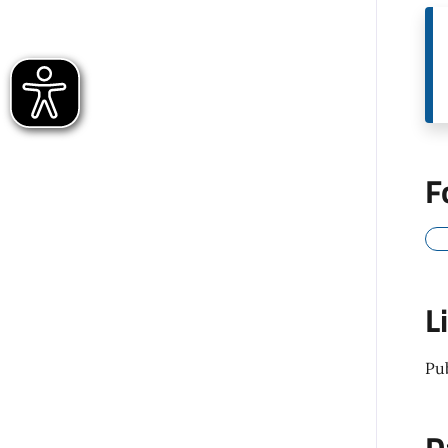
F
L
Pu