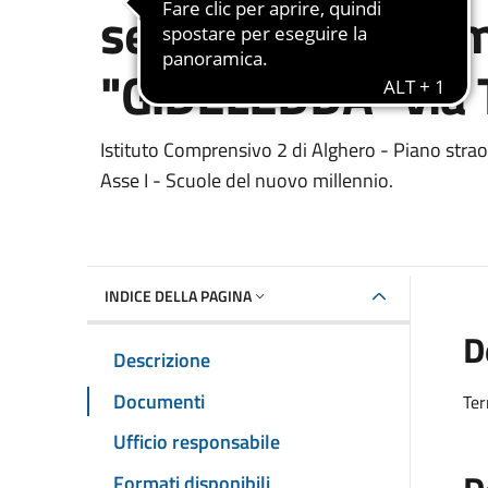
secondaria di pri
"G.DELEDDA" via 
Dettaglio del documento
Istituto Comprensivo 2 di Alghero - Piano stra
Asse I - Scuole del nuovo millennio.
INDICE DELLA PAGINA
D
Descrizione
Documenti
Ter
Ufficio responsabile
Formati disponibili