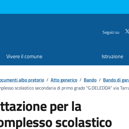
Seguici su
Vivere il comune
Istruzione
ocumenti albo pretorio
/
Atto generico
/
Bando
/
Bando di gar
omplesso scolastico secondaria di primo grado "G.DELEDDA" via Tar
ttazione per la
complesso scolastico