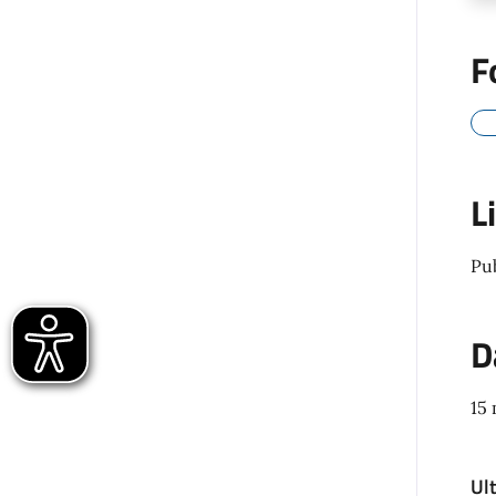
F
L
Pu
D
15
Ul