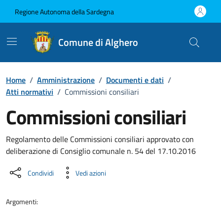
Vai ai contenuti
Vai al Footer
Regione Autonoma della Sardegna
Comune di Alghero
Home
/
Amministrazione
/
Documenti e dati
/
Atti normativi
/
Commissioni consiliari
Commissioni consiliari
Dettaglio del documento
Regolamento delle Commissioni consiliari approvato con
deliberazione di Consiglio comunale n. 54 del 17.10.2016
Condividi
Vedi azioni
Argomenti: