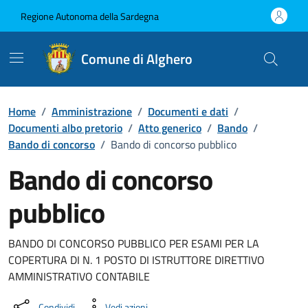
Vai ai contenuti
Vai al Footer
Regione Autonoma della Sardegna
Comune di Alghero
Home
/
Amministrazione
/
Documenti e dati
/
Documenti albo pretorio
/
Atto generico
/
Bando
/
Bando di concorso
/
Bando di concorso pubblico
Bando di concorso
pubblico
Dettaglio del documento
BANDO DI CONCORSO PUBBLICO PER ESAMI PER LA
COPERTURA DI N. 1 POSTO DI ISTRUTTORE DIRETTIVO
AMMINISTRATIVO CONTABILE
Condividi
Vedi azioni