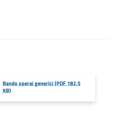
Bando operai generici (PDF 182,5
KB)