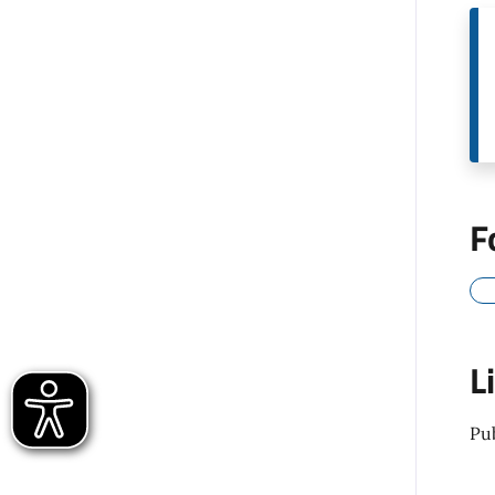
F
L
Pu