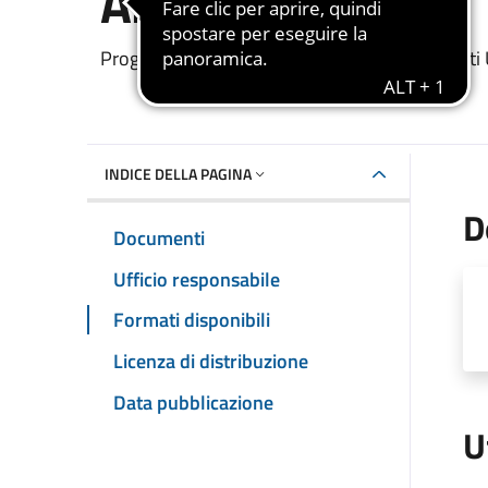
Anticrisi
Dettaglio del documento
Progetti Finalizzati all'occupazione - Interventi
INDICE DELLA PAGINA
D
Documenti
Ufficio responsabile
Formati disponibili
Licenza di distribuzione
Data pubblicazione
U