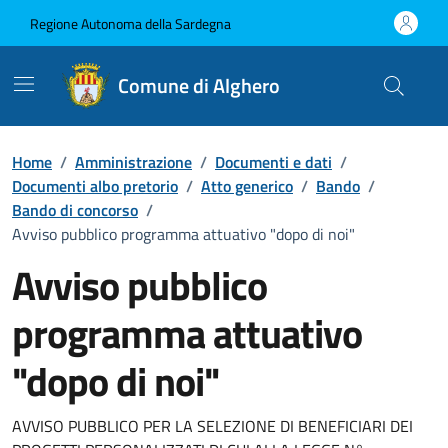
Vai ai contenuti
Vai al Footer
Regione Autonoma della Sardegna
Comune di Alghero
Home
/
Amministrazione
/
Documenti e dati
/
Documenti albo pretorio
/
Atto generico
/
Bando
/
Bando di concorso
/
Avviso pubblico programma attuativo "dopo di noi"
Avviso pubblico
programma attuativo
"dopo di noi"
Dettaglio del documento
AVVISO PUBBLICO PER LA SELEZIONE DI BENEFICIARI DEI