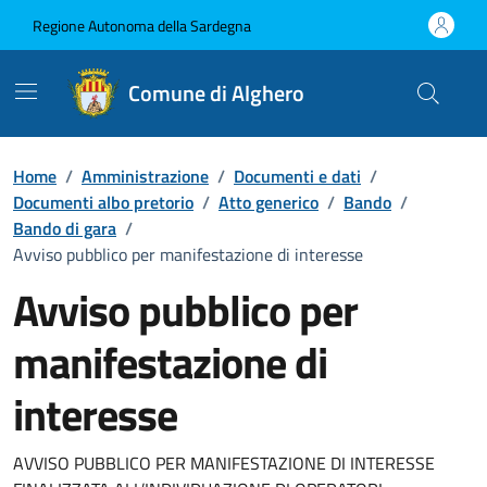
Vai ai contenuti
Vai al Footer
Regione Autonoma della Sardegna
Comune di Alghero
Home
/
Amministrazione
/
Documenti e dati
/
Documenti albo pretorio
/
Atto generico
/
Bando
/
Bando di gara
/
Avviso pubblico per manifestazione di interesse
Avviso pubblico per
manifestazione di
interesse
Dettaglio del documento
AVVISO PUBBLICO PER MANIFESTAZIONE DI INTERESSE