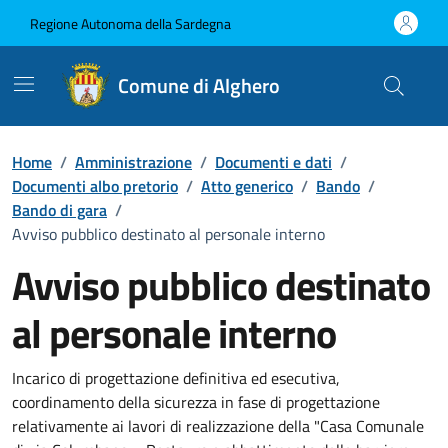
Vai ai contenuti
Vai al Footer
Regione Autonoma della Sardegna
Comune di Alghero
Home
/
Amministrazione
/
Documenti e dati
/
Documenti albo pretorio
/
Atto generico
/
Bando
/
Bando di gara
/
Avviso pubblico destinato al personale interno
Avviso pubblico destinato
al personale interno
Dettaglio del documento
Incarico di progettazione definitiva ed esecutiva,
coordinamento della sicurezza in fase di progettazione
relativamente ai lavori di realizzazione della "Casa Comunale