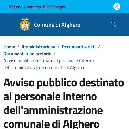
Vai ai contenuti
Vai al Footer
Regione Autonoma della Sardegna
Comune di Alghero
Home
/
Amministrazione
/
Documenti e dati
/
Documenti albo pretorio
/
Avviso pubblico destinato al personale interno
dell'amministrazione comunale di Alghero
Avviso pubblico destinato
al personale interno
dell'amministrazione
comunale di Alghero