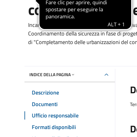
comunale di Algh
Dettaglio del documento
Incarico di progettazione definitiva ed esecutiva
Coordinamento della sicurezza in fase di proget
di "Completamento delle urbanizzazioni del com
INDICE DELLA PAGINA
D
Descrizione
Documenti
Ter
Ufficio responsabile
D
Formati disponibili