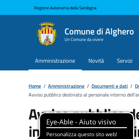
Vai ai contenuti
Vai al Footer
Regione Autonoma della Sardegna
Comune di Alghero
Un Comune da vivere
Amministrazione
Novità
Servizi
Home
/
Amministrazione
/
Documenti e dati
/
D
Avviso pubblico destinato al personale interno dell
Avviso pubblico d
interno dell'ammi