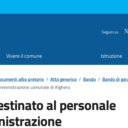
Seguici su
Vivere il comune
Istruzione
ocumenti albo pretorio
/
Atto generico
/
Bando
/
Bando di gar
'amministrazione comunale di Alghero
estinato al personale
nistrazione