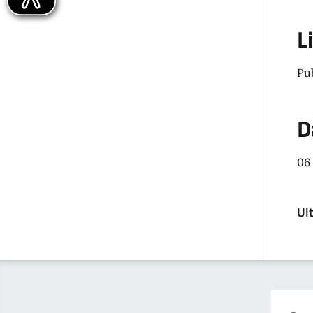
L
Pu
D
06
Ul