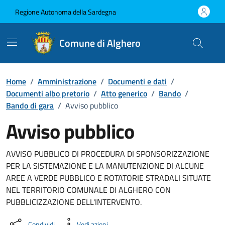
Vai ai contenuti
Vai al Footer
Regione Autonoma della Sardegna
Comune di Alghero
Home
/
Amministrazione
/
Documenti e dati
/
Documenti albo pretorio
/
Atto generico
/
Bando
/
Bando di gara
/
Avviso pubblico
Avviso pubblico
Dettaglio del documento
AVVISO PUBBLICO DI PROCEDURA DI SPONSORIZZAZIONE
PER LA SISTEMAZIONE E LA MANUTENZIONE DI ALCUNE
AREE A VERDE PUBBLICO E ROTATORIE STRADALI SITUATE
NEL TERRITORIO COMUNALE DI ALGHERO CON
PUBBLICIZZAZIONE DELL'INTERVENTO.
Condividi
Vedi azioni