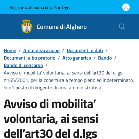
Vai ai contenuti
Vai al Footer
Regione Autonoma della Sardegna
Comune di Alghero
Home
/
Amministrazione
/
Documenti e dati
/
Documenti albo pretorio
/
Atto generico
/
Bando
/
Bando di concorso
/
Avviso di mobilita’ volontaria, ai sensi dell’art30 del d.lgs
n165/2001, per la copertura a tempo pieno ed indeterminato,
di n1 posto di dirigente di area amministrativa.
Avviso di mobilita’
volontaria, ai sensi
dell’art30 del d.lgs