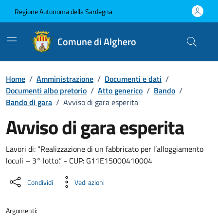
Vai ai contenuti
Vai al Footer
Regione Autonoma della Sardegna
Comune di Alghero
Home
/
Amministrazione
/
Documenti e dati
/
Documenti albo pretorio
/
Atto generico
/
Bando
/
Bando di gara
/
Avviso di gara esperita
Avviso di gara esperita
Dettaglio del documento
Lavori di: “Realizzazione di un fabbricato per l’alloggiamento
loculi – 3° lotto.” - CUP: G11E15000410004
Condividi
Vedi azioni
Argomenti: