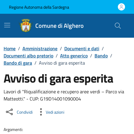
Vai ai contenuti
Vai al Footer
Regione Autonoma della Sardegna
Comune di Alghero
Home
/
Amministrazione
/
Documenti e dati
/
Documenti albo pretorio
/
Atto generico
/
Bando
/
Bando di gara
/
Avviso di gara esperita
Avviso di gara esperita
Dettaglio del documento
Lavori di "Riqualificazione e recupero aree verdi – Parco via
Matteotti." - CUP: G19D14001090004
Condividi
Vedi azioni
Argomenti: