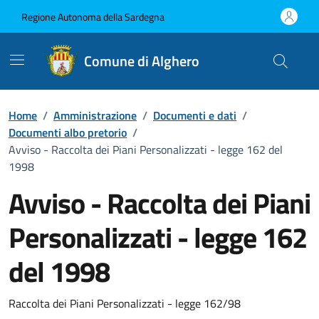
Vai ai contenuti
Vai al Footer
Regione Autonoma della Sardegna
Comune di Alghero
Home
/
Amministrazione
/
Documenti e dati
/
Documenti albo pretorio
/
Avviso - Raccolta dei Piani Personalizzati - legge 162 del
1998
Avviso - Raccolta dei Piani
Personalizzati - legge 162
del 1998
Dettaglio del documento
Raccolta dei Piani Personalizzati - legge 162/98