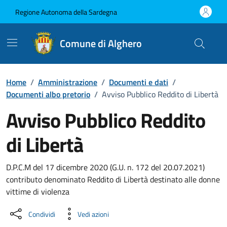
Vai ai contenuti
Vai al Footer
Regione Autonoma della Sardegna
Comune di Alghero
Home
/
Amministrazione
/
Documenti e dati
/
Documenti albo pretorio
/
Avviso Pubblico Reddito di Libertà
Avviso Pubblico Reddito
di Libertà
Dettaglio del documento
D.P.C.M del 17 dicembre 2020 (G.U. n. 172 del 20.07.2021)
contributo denominato Reddito di Libertà destinato alle donne
vittime di violenza
Condividi
Vedi azioni