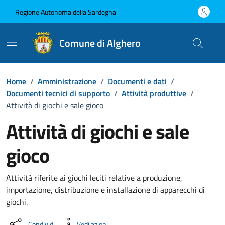
Vai ai contenuti
Vai al Footer
Regione Autonoma della Sardegna
Comune di Alghero
Home
/
Amministrazione
/
Documenti e dati
/
Documenti tecnici di supporto
/
Attività produttive
/
Attività di giochi e sale gioco
Attività di giochi e sale
gioco
Dettaglio del documento
Attività riferite ai giochi leciti relative a produzione,
importazione, distribuzione e installazione di apparecchi di
giochi.
Condividi
Vedi azioni