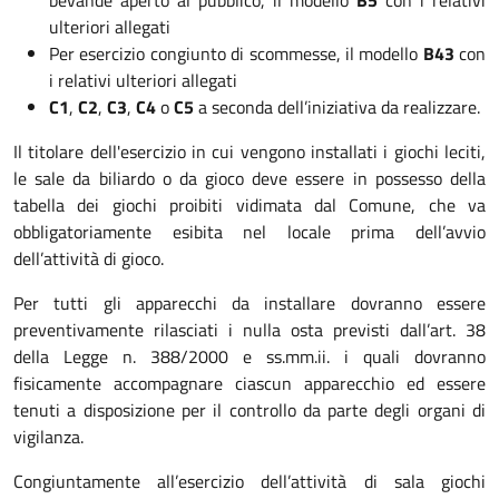
bevande aperto al pubblico, il modello
B5
con i relativi
ulteriori allegati
Per esercizio congiunto di scommesse, il modello
B43
con
i relativi ulteriori allegati
C1
,
C2
,
C3
,
C4
o
C5
a seconda dell’iniziativa da realizzare.
Il titolare dell'esercizio in cui vengono installati i giochi leciti,
le sale da biliardo o da gioco deve essere in possesso della
tabella dei giochi proibiti vidimata dal Comune, che va
obbligatoriamente esibita nel locale prima dell’avvio
dell’attività di gioco.
Per tutti gli apparecchi da installare dovranno essere
preventivamente rilasciati i nulla osta previsti dall’art. 38
della Legge n. 388/2000 e ss.mm.ii. i quali dovranno
fisicamente accompagnare ciascun apparecchio ed essere
tenuti a disposizione per il controllo da parte degli organi di
vigilanza.
Congiuntamente all’esercizio dell’attività di sala giochi