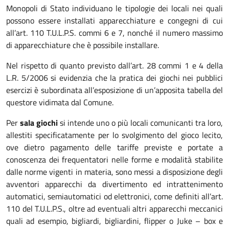
Monopoli di Stato individuano le tipologie dei locali nei quali
possono essere installati apparecchiature e congegni di cui
all’art. 110 T.U.L.P.S. commi 6 e 7, nonché il numero massimo
di apparecchiature che è possibile installare.
Nel rispetto di quanto previsto dall’art. 28 commi 1 e 4 della
L.R. 5/2006 si evidenzia che la pratica dei giochi nei pubblici
esercizi è subordinata all’esposizione di un’apposita tabella del
questore vidimata dal Comune.
Per
sala giochi
si intende uno o più locali comunicanti tra loro,
allestiti specificatamente per lo svolgimento del gioco lecito,
ove dietro pagamento delle tariffe previste e portate a
conoscenza dei frequentatori nelle forme e modalità stabilite
dalle norme vigenti in materia, sono messi a disposizione degli
avventori apparecchi da divertimento ed intrattenimento
automatici, semiautomatici od elettronici, come definiti all’art.
110 del T.U.L.P.S., oltre ad eventuali altri apparecchi meccanici
quali ad esempio, bigliardi, bigliardini, flipper o Juke – box e