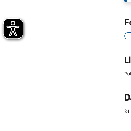
F
L
Pu
D
24 