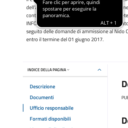
dell’art. 13 del “Regolamento per il Funzionamen
contesto domiciliare” e in attuazione della De
INFORMA che sono state approvate le graduator
seguito delle domande di ammissione al Nido 
entro il termine del 01 giugno 2017.
INDICE DELLA PAGINA
D
Descrizione
Documenti
PU
Ufficio responsabile
D
Formati disponibili