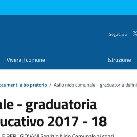
Seguici su
Vivere il comune
Istruzione
ocumenti albo pretorio
/
Asilo nido comunale - graduatoria defin
le - graduatoria
ducativo 2017 - 18
 E PER I GIOVANI Servizio Nido Comunale ai sensi