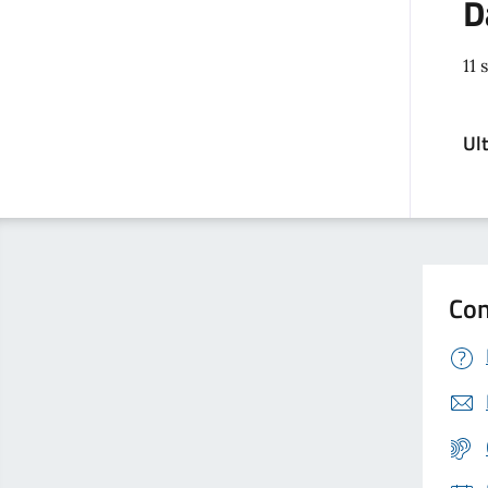
D
11 
Ul
Con