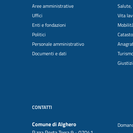
Aree amministrative
Salute,
Uffici
Vita la
Enti e fondazioni
Mobilità
Politici
Catasto
Personale amministrativo
Anagraf
Documenti e dati
Turism
Giustiz
CONTATTI
Comune di Alghero
Domand
P.zza Porta Terra 9 - 07041