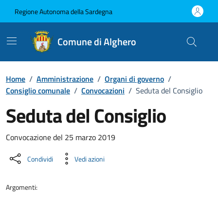
Vai ai contenuti
Vai al Footer
Regione Autonoma della Sardegna
Comune di Alghero
Home
/
Amministrazione
/
Organi di governo
/
Consiglio comunale
/
Convocazioni
/
Seduta del Consiglio
Seduta del Consiglio
???portal.DettaglioConvocazione???
Convocazione del 25 marzo 2019
Condividi
Vedi azioni
Argomenti: