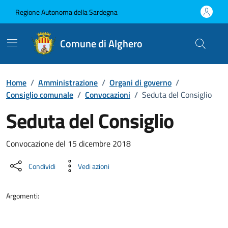
Vai ai contenuti
Vai al Footer
Regione Autonoma della Sardegna
Comune di Alghero
Home
/
Amministrazione
/
Organi di governo
/
Consiglio comunale
/
Convocazioni
/
Seduta del Consiglio
Seduta del Consiglio
???portal.DettaglioConvocazione???
Convocazione del 15 dicembre 2018
Condividi
Vedi azioni
Argomenti: