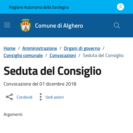
Vai ai contenuti
Vai al Footer
Regione Autonoma della Sardegna
Comune di Alghero
Home
/
Amministrazione
/
Organi di governo
/
Consiglio comunale
/
Convocazioni
/
Seduta del Consiglio
Seduta del Consiglio
???portal.DettaglioConvocazione???
Convocazione del 01 dicembre 2018
Condividi
Vedi azioni
Argomenti: