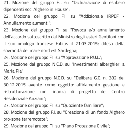
21. Mozione del gruppo F.I. su "Dichiarazione di esubero
dipendenti soc. Alghero in House";
22. Mozione del gruppo F.I. su "Addizionale IRPEF -
Annullamento aumenti";
23. Mozione del gruppo F.I. su "Revoca e/o annullamento
dell'accordo sottoscritto dal Ministro degli esteri Gentiloni con
il suo omologo francese Fabius il 21.03.2015; difesa della
sovranità del mare nord est Sardegna;
24. Mozione del gruppo F.I. su "Approvazione P.U.L.";
25. Mozione del gruppo N.C.D. su "Investimenti alberghieri a
Maria Pia";
26. Mozione del gruppo N.C.D. su "Delibera G.C. n. 382 del
30.12.2015 avente come oggetto: affidamento gestione e
ristrutturazione con finanza di progetto del Centro
Residenziale Anziani";
27. Mozione del gruppo F.I. su "Quoziente familiare";
28. Mozione del gruppo F.I. su "Creazione di un fondo Alghero
pro-zone terremotate";
29. Mozione del gruppo F.I. su "Piano Protezione Civile";