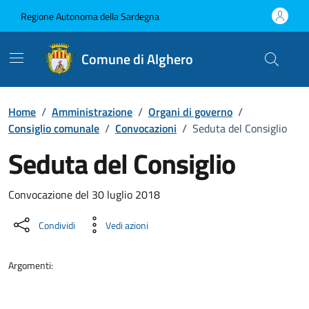
Vai ai contenuti
Vai al Footer
Regione Autonoma della Sardegna
Comune di Alghero
Home
/
Amministrazione
/
Organi di governo
/
Consiglio comunale
/
Convocazioni
/
Seduta del Consiglio
Seduta del Consiglio
???portal.DettaglioConvocazione???
Convocazione del 30 luglio 2018
Condividi
Vedi azioni
Argomenti: