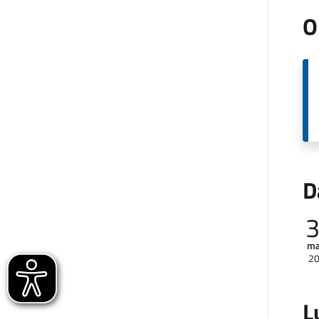
O
D
ma
2
L