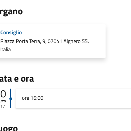
rgano
Consiglio
Piazza Porta Terra, 9, 07041 Alghero SS,
Italia
ata e ora
30
ore 16:00
rzo
017
uogo