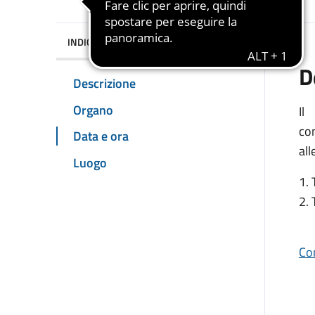
INDICE DELLA PAGINA
D
Descrizione
Organo
Il
co
Data e ora
all
Luogo
1. 
2. 
Co