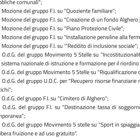
bbliche comunali";
 Mozione del gruppo F.I. su "Quoziente familiare";
 Mozione del gruppo F.I. su "Creazione di un fondo Alghero
 Mozione del gruppo F.I. su "Piano Protezione Civile";
 Mozione del gruppo F.I. su "Installazione pensiline alla fer
 Mozione del gruppo F.I. su '"Reddito di inclusione sociale";
 O.d.G. del gruppo Movimento 5 Stelle su "Incostituzionalit
 sistema nazionale di istruzione e formazione per il riordino d
 O.d.G. del gruppo Movimento 5 Stelle su "Riqualificazione de
 O.d.G. del gruppo U.D.C. per "Recupero risorse finanziarie
ichi";
 O.d.G. del gruppo F.I. su "Cimitero di Alghero";
. O.d.G. del gruppo F.I. su "Destinazione tassa di soggio
mporanea";
 O.d.G. del gruppo Movimento 5 stelle su "Sport in spiaggia 
libera fruizione e ad uso gratuito".