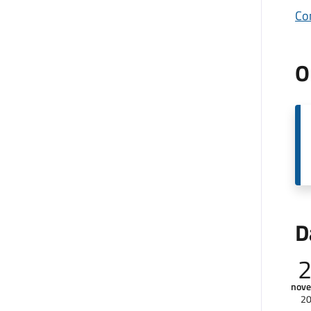
Co
O
D
nov
2