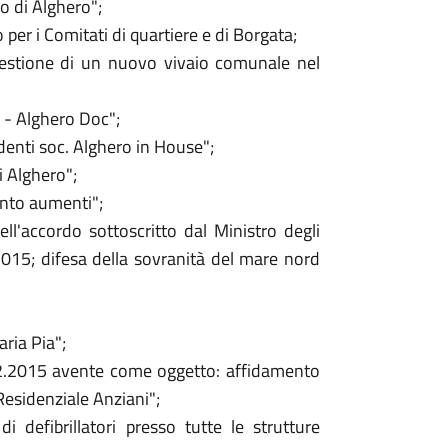
o di Alghero";
per i Comitati di quartiere e di Borgata;
 gestione di un nuovo vivaio comunale nel
 - Alghero Doc";
denti soc. Alghero in House";
i Alghero";
ento aumenti";
l'accordo sottoscritto dal Ministro degli
2015; difesa della sovranità del mare nord
ria Pia";
.12.2015 avente come oggetto: affidamento
Residenziale Anziani";
 defibrillatori presso tutte le strutture