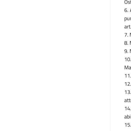
Ost
6. 
pu
art
7. 
8. 
9. 
10.
Ma
11.
12
13
att
14.
abi
15.