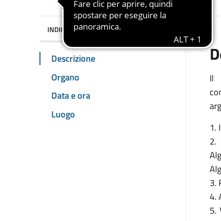
INDICE DELLA PAGINA
D
Descrizione
Organo
Il
co
Data e ora
arg
Luogo
1. 
2.
Alg
Alg
3.
4.
5. 