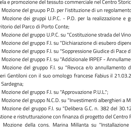
ela e promozione del tessuto commerciale nel Centro Storic
 Mozione del gruupo P.D. per l'istituzione di un regolamento 
. Mozione dei gruppi U.P.C. - P.D. per la realizzazione e
ritorio del Parco di Porto Conte;
 Mozione del gruppo U.P.C. su "Costituzione strada del Vino
 Mozione del gruppo F.I. su "Dichiarazione di esubero dipen
 Mozione del gruppo F.I. su "Soppressione Giudice di Pace d
. Mozione del gruppo F.I. su "Addizionale IRPEF - Annullam
. Mozione del gruppo F.I. su "Revoca e/o annullamento del
teri Gentiloni con il suo omologo francese Fabius il 21.03.
t Sardegna;
 Mozione del gruppo F.I. su "Approvazione P.U.L.";
 Mozione del gruppo N.C.D. su "Investimenti alberghieri a Ma
. Mozione del gruppo F.I. su "Delibera G.C. n. 382 del 30
tione e ristrutturazione con finanza di progetto del Centro 
. Mozione della cons. Marina Millanta su "Installazione di