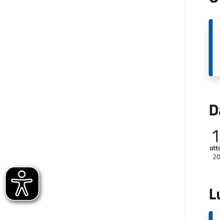
D
ott
2
L