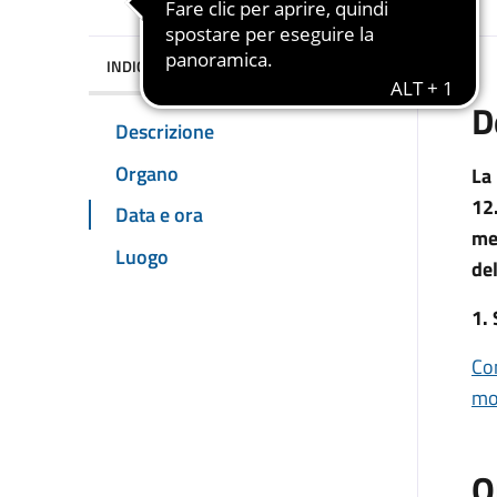
INDICE DELLA PAGINA
D
Descrizione
Organo
La
12
Data e ora
me
Luogo
del
1.
Co
mod
O