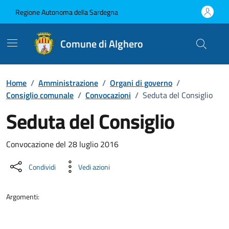
Vai ai contenuti
Vai al Footer
Regione Autonoma della Sardegna
Comune di Alghero
Home
/
Amministrazione
/
Organi di governo
/
Consiglio comunale
/
Convocazioni
/
Seduta del Consiglio
Seduta del Consiglio
???portal.DettaglioConvocazione???
Convocazione del 28 luglio 2016
Condividi
Vedi azioni
Argomenti: