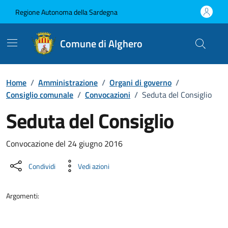
Vai ai contenuti
Vai al Footer
Regione Autonoma della Sardegna
Comune di Alghero
Home
/
Amministrazione
/
Organi di governo
/
Consiglio comunale
/
Convocazioni
/
Seduta del Consiglio
Seduta del Consiglio
???portal.DettaglioConvocazione???
Convocazione del 24 giugno 2016
Condividi
Vedi azioni
Argomenti: