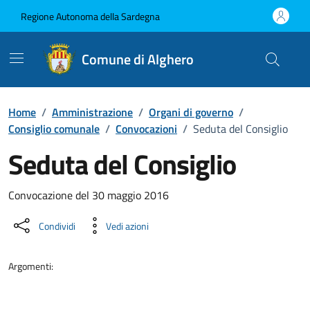
Vai ai contenuti
Vai al Footer
Regione Autonoma della Sardegna
Comune di Alghero
Home
/
Amministrazione
/
Organi di governo
/
Consiglio comunale
/
Convocazioni
/
Seduta del Consiglio
Seduta del Consiglio
???portal.DettaglioConvocazione???
Convocazione del 30 maggio 2016
Condividi
Vedi azioni
Argomenti: